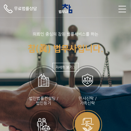
주메뉴 바로가기
컨텐츠 바로가기
무료법률상담
의뢰인 중심의 참된 법률서비스를 하는
眞
참(
) 법무사입니다.
사무
업무
고객
온라
자세히 보기 >
인사
법인
FAQ
온라
소소
분야
센터
인문
말
법률
인문
찾아
컨설
의
개
의
오시
팅 /
법인법률컨설팅 /
민사신탁 /
법인등기
가족신탁
는길
법인
등기
민사
신탁 /