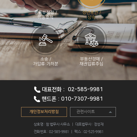
가족
등록부정정 /
성년후견 /
신탁
이중호적
상속
등록
부정
정 /
이중
소송 /
부동산경매 /
호적
가압류·가처분
채권압류추심
성년
후견 /
대표전화 : 02-585-9981
상속
핸드폰 : 010-7307-9981
소송 /
가압
개인정보처리방침
관련사이트
류·가
상호명 : 참 법무사 사무소 | 대표법무사 : 정성재
처분
전화번호 : 02-585-9981 | 팩스 : 02-525-9981
부동